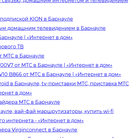
 связью, домашним интернетом и телевидением
 подпиской KION в Барнауле
ым домашним телевидением в Барнауле
Барнауле | «Интернет в дом»
рового ТВ
т МТС в Барнауле
00V7 от МТС в Барнауле | «Интернет в дом»
V10 B866 от МТС в Барнауле | «Интернет в дом»
oid в Барнауле, tv-приставки МТС, приставка МТС
ернет в дом»
айдера МТС в Барнауле
ауле, вай-фай маршрутизаторы, купить wi-fi
о интернета - «Интернет в дом»
ёра Virginconnect в Барнауле