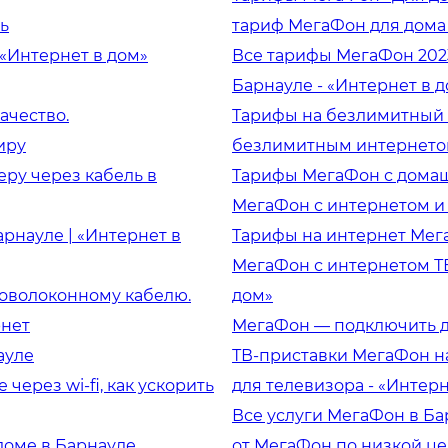
ль
тариф МегаФон для дома 
 «Интернет в дом»
Все тарифы МегаФон 202
Барнауле - «Интернет в 
ачество.
Тарифы на безлимитный 
иру
безлимитным интернетом
еру через кабель в
Тарифы МегаФон с домаш
МегаФон с интернетом и 
арнауле | «Интернет в
Тарифы на интернет Мег
МегаФон с интернетом ТВ
товолоконному кабелю.
дом»
рнет
МегаФон — подключить до
ауле
ТВ-приставки МегаФон на
через wi-fi, как ускорить
для телевизора - «Интерн
Все услуги МегаФон в Ба
доме в Барнауле
от МегаФон по низкой це