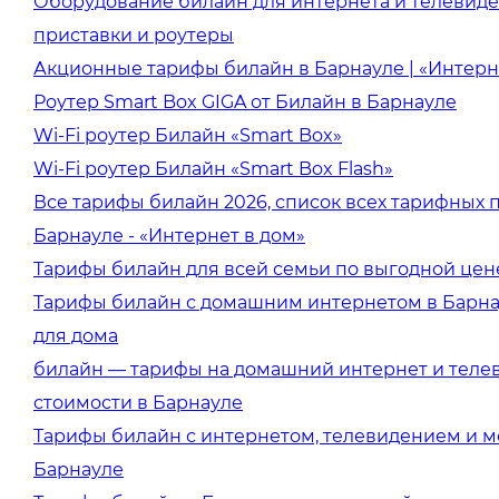
Оборудование билайн для интернета и телевиде
приставки и роутеры
Акционные тарифы билайн в Барнауле | «Интерн
Роутер Smart Box GIGA от Билайн в Барнауле
Wi-Fi роутер Билайн «Smart Box»
Wi-Fi роутер Билайн «Smart Box Flash»
Все тарифы билайн 2026, список всех тарифных 
Барнауле - «Интернет в дом»
Тарифы билайн для всей семьи по выгодной цен
Тарифы билайн с домашним интернетом в Барн
для дома
билайн — тарифы на домашний интернет и теле
стоимости в Барнауле
Тарифы билайн с интернетом, телевидением и м
Барнауле