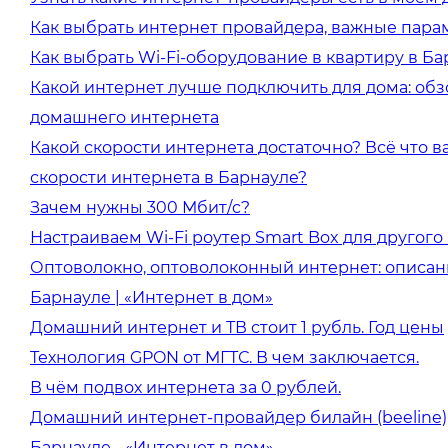
Как выбрать интернет провайдера, важные пара
Как выбрать Wi-Fi-оборудование в квартиру в Б
Какой интернет лучше подключить для дома: об
домашнего интернета
Какой скорости интернета достаточно? Всё что в
скорости интернета в Барнауле?
Зачем нужны 300 Мбит/c?
Настраиваем Wi-Fi роутер Smart Box для другог
Оптоволокно, оптоволоконный интернет: описан
Барнауле | «Интернет в дом»
Домашний интернет и ТВ стоит 1 рубль. Год цены
Технология GPON от МГТС. В чем заключается.
В чём подвох интернета за 0 рублей.
Домашний интернет-провайдер билайн (beeline)
Барнауле - «Интернет в дом»