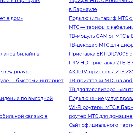
ния в Барнауле:
Тарифы МТС с мобильной
в Барнауле
ет в дом»
Подключить тариф МТС с
МТС — тарифы с кабельн
ТВ-модуль CAM от МТС в 
ТВ-декодер МТС для циф
планов билайн в
Приставка ЕКТ-DID7005 о
IPTV HD приставка ZTE-В7
е в Барнауле
4K IPTV-приставка ZTE ZX
ауле — быстрый интернет
ТВ-приставки МТС на andr
ТВ для телевизора - «Инт
видение по выгодной
Подключение услуг пров
Wi-Fi роутеры МТС в Барн
обильной связью в
роутер МТС для домашнег
Сайт официального партн