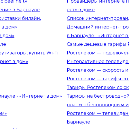
 beeline tv
Провайдеры интернета по
ение в Барнауле
есть в доме
риставки билайн,
Список интернет-провайд
 в дом»
Домашний интернет-пров
в дом»
в Барнауле - «Интернет в
уле
Самые дешевые тарифы Р
утизаторы, купить Wi-Fi
Ростелеком — подключен
рнет в дом»
Интерактивное телевиде
Ростелеком — скорость и
Ростелеком — тарифы со 
Тарифы Ростелеком со ск
науле - «Интернет в дом»
Тарифы на беспроводной
планы с беспроводным и
ом»
Ростелеком — телевидени
Барнауле