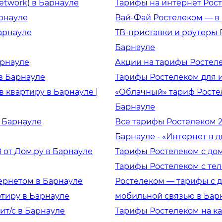
Network) в Барнауле
Тарифы на интернет Рост
арнауле
Вай-Фай Ростелеком — в
арнауле
ТВ-приставки и роутеры 
Барнауле
арнауле
Акции на тарифы Ростел
в Барнауле
Тарифы Ростелеком для и
 квартиру в Барнауле |
«Облачный» тариф Ростел
Барнауле
в Барнауле
Все тарифы Ростелеком 2
Барнауле - «Интернет в 
 от Дом.ру в Барнауле
Тарифы Ростелеком с до
Тарифы Ростелеком с те
ернетом в Барнауле
Ростелеком — тарифы с 
тиру в Барнауле
мобильной связью в Бар
ит/с в Барнауле
Тарифы Ростелеком на к