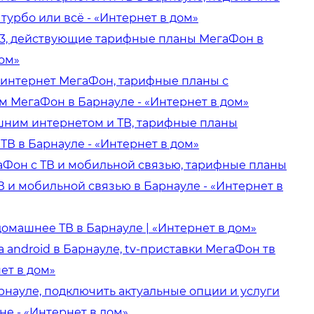
турбо или всё - «Интернет в дом»
3, действующие тарифные планы МегаФон в
дом»
интернет МегаФон, тарифные планы с
 МегаФон в Барнауле - «Интернет в дом»
ним интернетом и ТВ, тарифные планы
ТВ в Барнауле - «Интернет в дом»
аФон с ТВ и мобильной связью, тарифные планы
 и мобильной связью в Барнауле - «Интернет в
машнее ТВ в Барнауле | «Интернет в дом»
 android в Барнауле, tv-приставки МегаФон тв
ет в дом»
рнауле, подключить актуальные опции и услуги
не - «Интернет в дом»