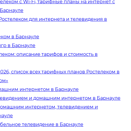
елеком с Wi-Fi, тарифные планы на интернет с
 Барнауле
Ростелеком для интернета и телевидения в
еком в Барнауле
гр в Барнауле
еком: описание тарифов и стоимость в
026, список всех тарифных планов Ростелеком в
дом»
машним интернетом в Барнауле
левидением и домашним интернетом в Барнауле
домашним интернетом, телевидением и
науле
абельное телевидение в Барнауле