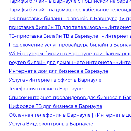
Тарифы билайн в Барнауле с подпиской на сервис
Тарифы билайн на домашнее кабельное телевид
ТВ-приставки билайн на android в Барнауле, tv-п
приставка билайн ТВ для телевизора - «Интернет
ТВ-приставка Билайн ТВ в Барнауле | «Интернет 
Подключение услуг провайдера билайн в Барна
Wi-Fi роутеры билайн в Барнауле, вай-фай маршр
роутер билайн для домашнего интернета - «Инте
Интернет в дом для бизнеса в Барнауле
Услуга «Интернет в офис» в Барнауле
Телефония в офис в Барнауле
Список интернет-провайдеров для бизнеса в Бар
Цифровое ТВ для бизнеса в Барнауле
Облачная телефония в Барнауле | «Интернет в д
Услуга Видеоконтроль в Барнауле