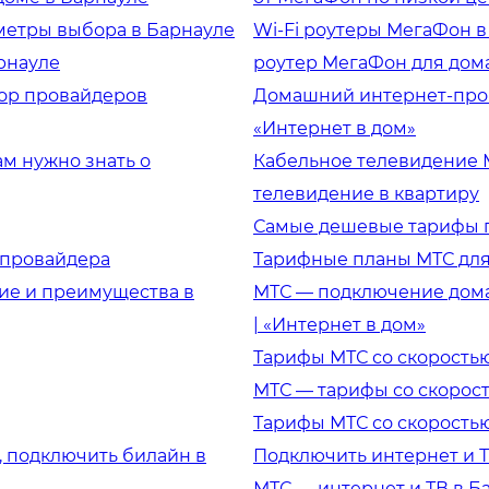
метры выбора в Барнауле
Wi-Fi роутеры МегаФон в 
арнауле
роутер МегаФон для дома
зор провайдеров
Домашний интернет-пров
«Интернет в дом»
ам нужно знать о
Кабельное телевидение 
телевидение в квартиру
Самые дешевые тарифы п
о провайдера
Тарифные планы МТС для 
ие и преимущества в
МТС — подключение дома
| «Интернет в дом»
Тарифы МТС со скоростью 
МТС — тарифы со скорост
Тарифы МТС со скоростью
, подключить билайн в
Подключить интернет и Т
МТС — интернет и ТВ в Б