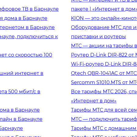
фровое ТВ в Барнауле
пакете | «Интернет в дом
я дома в Барнауле
KION — это онлайн-кинот
тернетом в Барнауле
Оборудование МТС для ин
ауле, подключиться к
приставки и роутеры
МТС — акции на тарифы в
т со скоростью 100
Роутер D-Link DIR-822 от
Wi-Fi-роутер D-Link DIR-
ашний интернет в
Qtech QBR-1041AC от МТС
Sercomm S1010.MTS от МТ
та 500 мбит/с в
Все тарифы МТС 2026, сп
«Интернет в дом»
ома в Барнауле
Тарифы МТС для всей сем
лайн в Барнауле
МТС — подключить тариф
 Барнауле
Тарифы МТС с домашним 