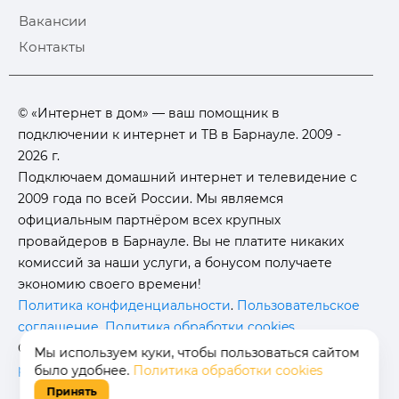
Вакансии
Контакты
© «Интернет в дом» — ваш помощник в
подключении к интернет и ТВ в Барнауле. 2009 -
2026 г.
Подключаем домашний интернет и телевидение с
2009 года по всей России. Мы являемся
официальным партнёром всех крупных
провайдеров в Барнауле. Вы не платите никаких
комиссий за наши услуги, а бонусом получаете
экономию своего времени!
Политика конфиденциальности
.
Пользовательское
соглашение
.
Политика обработки cookies
.
Отписаться от получения
информационных
Мы используем куки, чтобы пользоваться сайтом
рассылок
от данного ресурса можно на
странице
.
было удобнее.
Политика обработки cookies
Принять