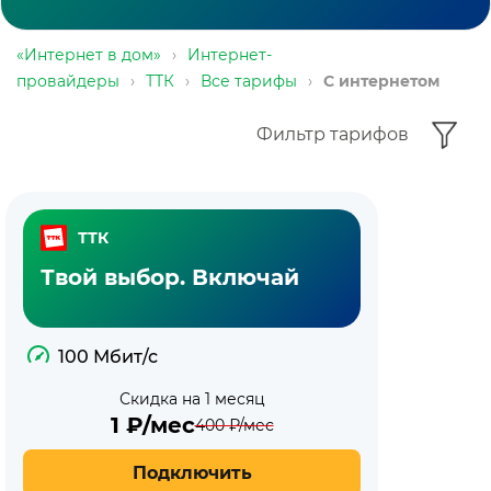
«Интернет в дом»
›
Интернет-
провайдеры
›
ТТК
›
Все тарифы
›
С интернетом
Фильтр тарифов
ТТК
Твой выбор. Включай
100 Мбит/с
Скидка на 1 месяц
1
₽/мес
400
₽/мес
Подключить