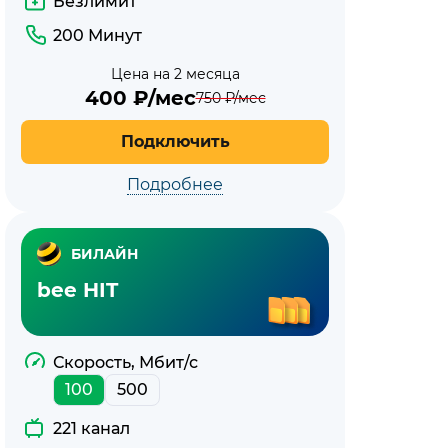
Безлимит
Мбит/
200 Минут
с
Цена на 2 месяца
400
₽/мес
750
₽/мес
Подключить
Подробнее
БИЛАЙН
bee HIT
Скорость, Мбит/с
100
500
221 канал