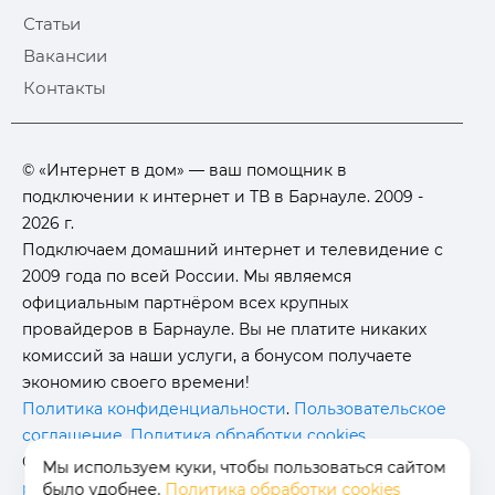
Статьи
Вакансии
Контакты
© «Интернет в дом» — ваш помощник в
подключении к интернет и ТВ в Барнауле. 2009 -
2026 г.
Подключаем домашний интернет и телевидение с
2009 года по всей России. Мы являемся
официальным партнёром всех крупных
провайдеров в Барнауле. Вы не платите никаких
комиссий за наши услуги, а бонусом получаете
экономию своего времени!
Политика конфиденциальности
.
Пользовательское
соглашение
.
Политика обработки cookies
.
Отписаться от получения
информационных
Мы используем куки, чтобы пользоваться сайтом
рассылок
от данного ресурса можно на
странице
.
было удобнее.
Политика обработки cookies