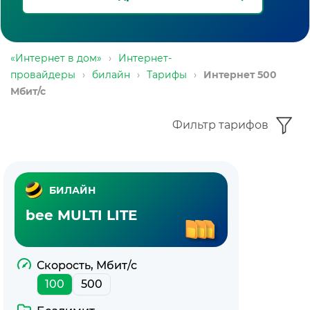
«Интернет в дом»
›
Интернет-
провайдеры
›
билайн
›
Тарифы
›
Интернет 500
Мбит/с
Фильтр тарифов
Тарифы
БИЛАЙН
билайн
bee MULTI LITE
с
интернетом
Скорость, Мбит/с
100
500
500