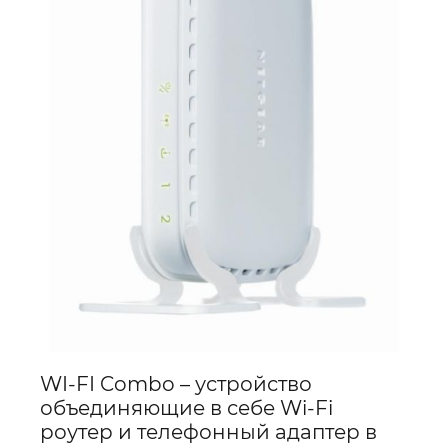
беспровод
сеть
в
доме
в
паре
с
телефоние
WI-FI Combo – устройство
объединяющие в себе Wi-Fi
роутер и телефонный адаптер в