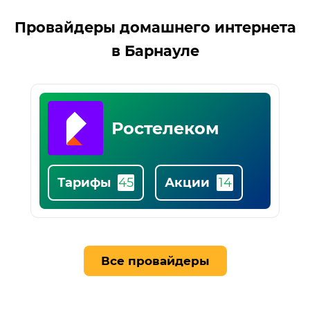
Список
Провайдеры домашнего интернета
популярных
в Барнауле
провайдеров
Сибсети
Тарифы
Все провайдеры