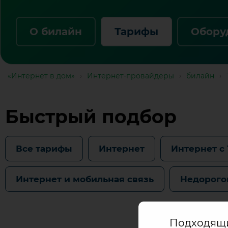
О билайн
Тарифы
Обору
«Интернет в дом»
›
Интернет-провайдеры
›
билайн
›
Быстрый подбор
Все тарифы
Интернет
Интернет с
Интернет и мобильная связь
Недорого
Подходящих