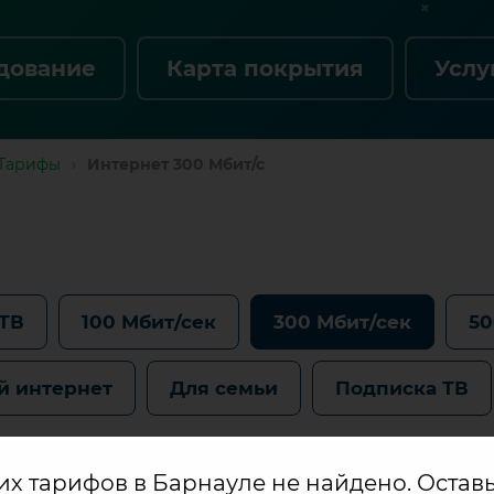
дование
Карта покрытия
Услу
Тарифы
›
Интернет 300 Мбит/с
 ТВ
100 Мбит/сек
300 Мбит/сек
50
й интернет
Для семьи
Подписка ТВ
 тарифов в Барнауле не найдено. Оставь