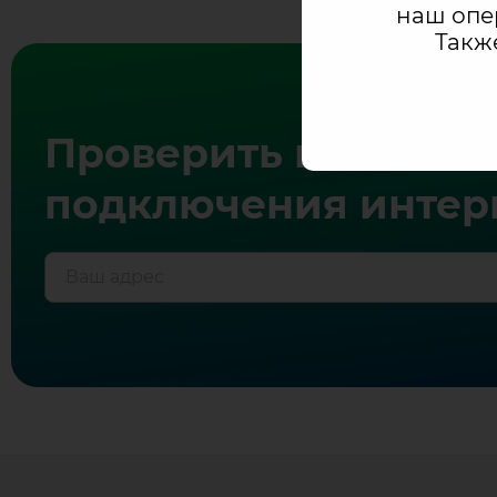
Тарифы
наш опе
Такж
билайн
с
Проверить возможн
интернетом
подключения интерн
300
Мбит/
Ваш адрес
с