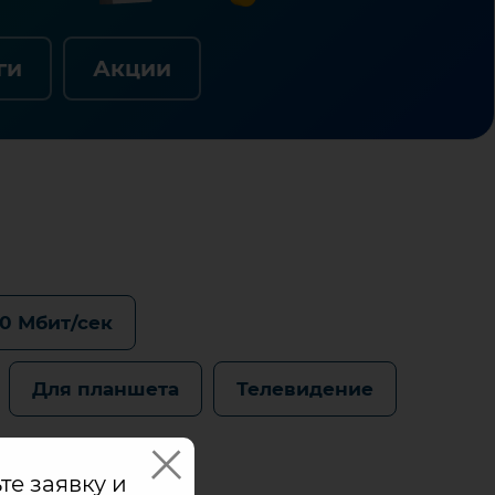
ги
Акции
0 Мбит/сек
Для планшета
Телевидение
те заявку и