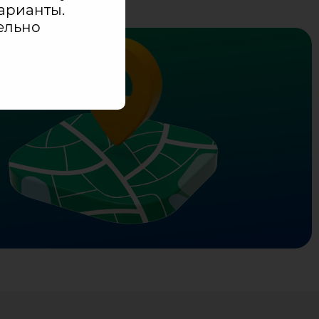
арианты.
ельно