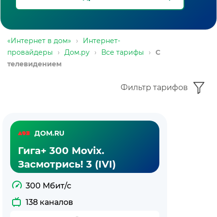
«Интернет в дом»
›
Интернет-
провайдеры
›
Дом.ру
›
Все тарифы
›
С
телевидением
Фильтр тарифов
Тарифы
ДОМ.RU
Дом.ру
Гига+ 300 Movix.
с
Засмотрись! 3 (IVI)
телевидением
300 Мбит/с
138 каналов