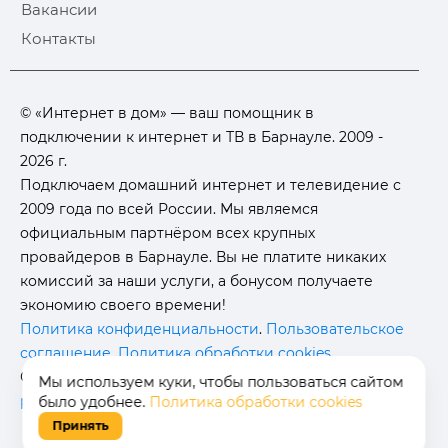
Вакансии
Контакты
© «Интернет в дом» — ваш помощник в
подключении к интернет и ТВ в Барнауле. 2009 -
2026 г.
Подключаем домашний интернет и телевидение с
2009 года по всей России. Мы являемся
официальным партнёром всех крупных
провайдеров в Барнауле. Вы не платите никаких
комиссий за наши услуги, а бонусом получаете
экономию своего времени!
Политика конфиденциальности
.
Пользовательское
соглашение
.
Политика обработки cookies
.
Отписаться от получения
информационных
Мы используем куки, чтобы пользоваться сайтом
рассылок
от данного ресурса можно на
странице
.
было удобнее.
Политика обработки cookies
Принять