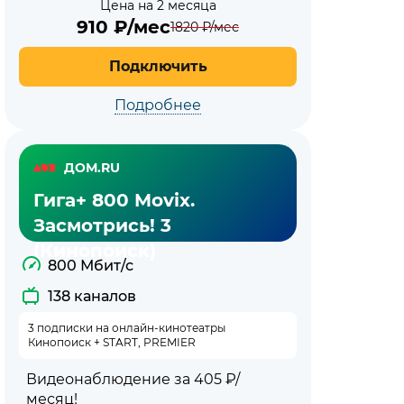
Цена на 2 месяца
910
₽/мес
1820
₽/мес
Подключить
Подробнее
ДОМ.RU
Гига+ 800 Movix.
Засмотрись! 3
(Кинопоиск)
800 Мбит/с
138 каналов
3 подписки на онлайн-кинотеатры
Кинопоиск + START, PREMIER
Видеонаблюдение за 405 ₽/
месяц!