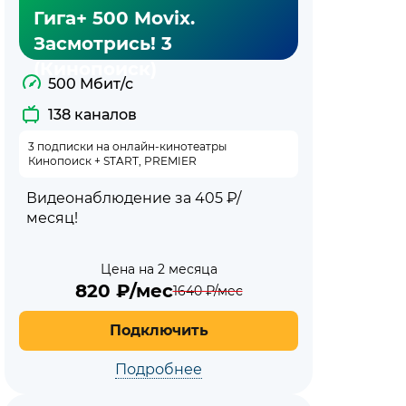
Гига+ 500 Movix.
Засмотрись! 3
(Кинопоиск)
500 Мбит/с
138 каналов
3 подписки на онлайн-кинотеатры
Кинопоиск + START, PREMIER
Видеонаблюдение за 405 ₽/
месяц!
Цена на 2 месяца
820
₽/мес
1640
₽/мес
Подключить
Подробнее