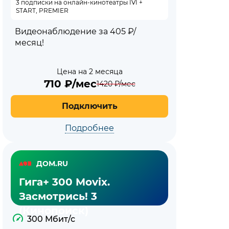
3 подписки на онлайн-кинотеатры IVI +
START, PREMIER
Видеонаблюдение за 405 ₽/
месяц!
Цена на 2 месяца
710
₽/мес
1420
₽/мес
Подключить
Подробнее
ДОМ.RU
Гига+ 300 Movix.
Засмотрись! 3
(Кинопоиск)
300 Мбит/с