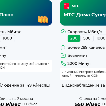
МТС
Плюс
МТС Дома Супе
ть, Мбит/с
Скорость, Мбит/с
1000
200
500
1000
мит
Более 289 каналов
инут
Безлимит
2000 Минут
оплатой по номеру мобильного +
ION
Домашний интернет, мобильна
онлайн-кинотеатр KION
людение за 149 ₽/месяц!
Видеонаблюдение за 1
Скидка на 2 месяца
Скидка на 2 ме
50
₽/мес
550
₽/мес
900
₽/мес
110