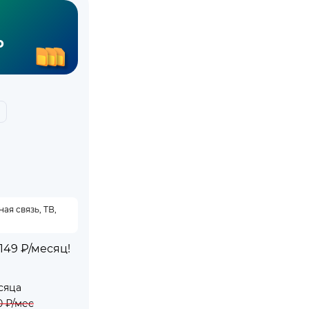
р
я связь, ТВ,
49 ₽/месяц!
сяца
0
₽/мес