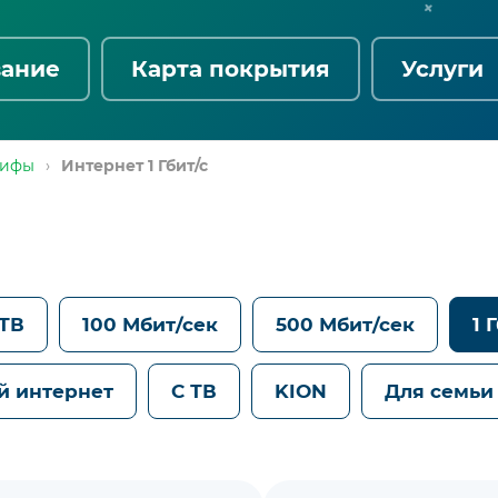
вание
Карта покрытия
Услуги
рифы
›
Интернет 1 Гбит/с
 ТВ
100 Мбит/сек
500 Мбит/сек
1 
й интернет
С ТВ
KION
Для семьи