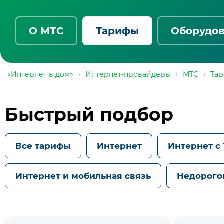
О МТС
Тарифы
Оборудо
«Интернет в дом»
›
Интернет-провайдеры
›
МТС
›
Та
Быстрый подбор
Все тарифы
Интернет
Интернет с
Интернет и мобильная связь
Недорого