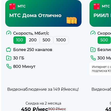
Тарифы
МТС
МТС
с
МТС Дома Отлично
РИИЛ 
интернетом
1
Скорость, Мбит/с
Скорос
100
200
500
1000
500
Гбит/
Более 250 каналов
Безли
с
30 ГБ
300 М
МТС
800 Минут
Интернет с 
подписка K
Видеонаблюдение за 149 ₽/месяц!
Видеонаб
Скидка на 2 месяца
450
₽/мес
4
900
₽/мес