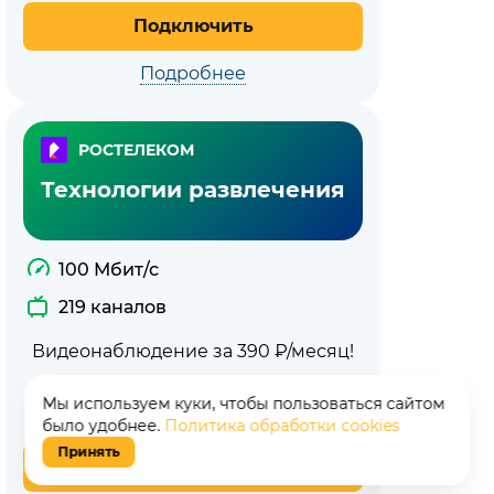
Подключить
Подробнее
РОСТЕЛЕКОМ
Технологии развлечения
100 Мбит/с
219 каналов
Видеонаблюдение за 390 ₽/месяц!
Мы используем куки, чтобы пользоваться сайтом
700
₽/мес
было удобнее.
Политика обработки cookies
Принять
Подключить