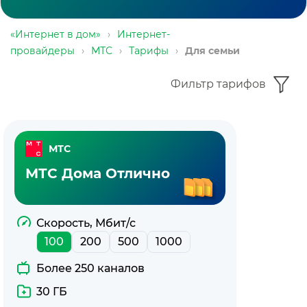
«Интернет в дом»
›
Интернет-
провайдеры
›
МТС
›
Тарифы
›
Для семьи
Фильтр тарифов
Пакет
МТС
тарифов
МТС Дома Отлично
—
интернет
Скорость, Мбит/с
100
200
500
1000
с
Более 250 каналов
ТВ
30 ГБ