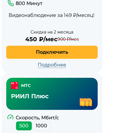
и
800 Минут
Видеонаблюдение за 149 ₽/месяц!
с
мобильной
Скидка на 2 месяца
450
₽/мес
900
₽/мес
связью
Подключить
МТС
Подробнее
МТС
РИИЛ Плюс
Скорость, Мбит/с
500
1000