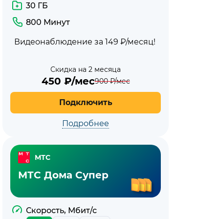
МТС
30 ГБ
800 Минут
Видеонаблюдение за 149 ₽/месяц!
Скидка на 2 месяца
450
₽/мес
900
₽/мес
Подключить
Подробнее
МТС
МТС Дома Супер
Скорость, Мбит/с