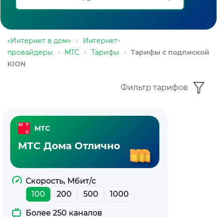
«Интернет в дом»
›
Интернет-
провайдеры
›
МТС
›
Тарифы
›
Тарифы с подпиской
KION
Фильтр тарифов
Тарифы
МТС
МТС
МТС Дома Отлично
с
подпиской
Скорость, Мбит/с
100
200
500
1000
KION
Более 250 каналов