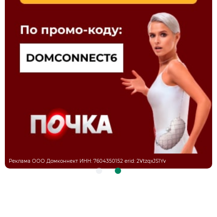
Реклама ООО Домконнект ИНН: 7604350152 erid: 2VtzqxJS1Yv