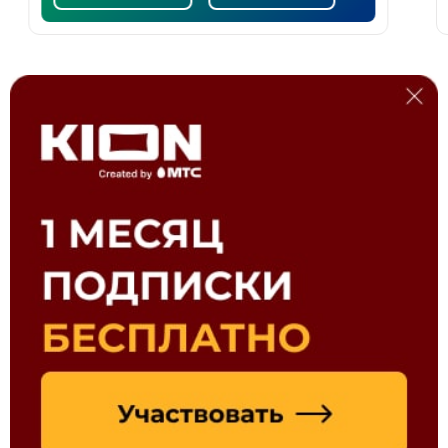
и
акции
в
Барнаул