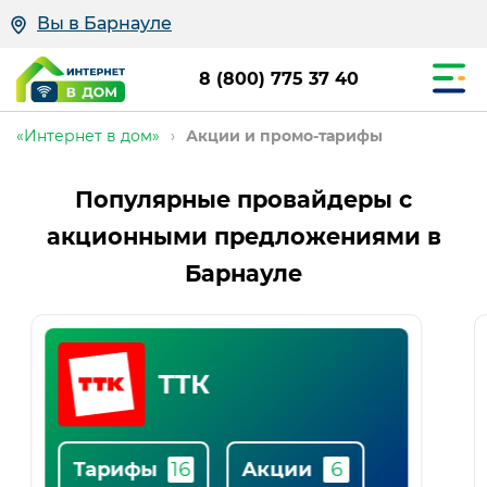
Вы в Барнауле
8 (800) 775 37 40
«Интернет в дом»
›
Акции и промо-тарифы
Популярные провайдеры с
акционными предложениями в
Барнауле
Промо-
Ростелеком
тарифы
Тарифы
Акции