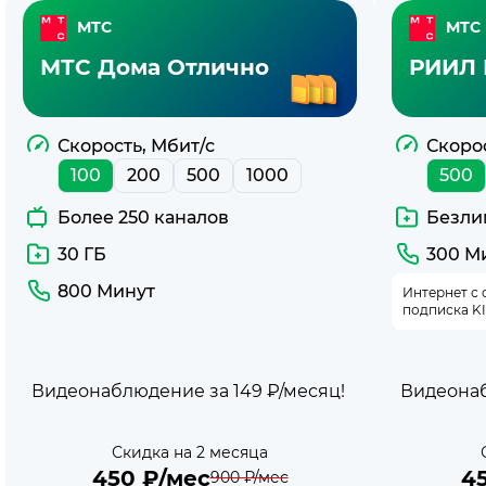
Тарифы
МТС
МТС
с
МТС Дома Отлично
РИИЛ 
интернетом
500
Скорость, Мбит/с
Скорос
100
200
500
1000
500
Мбит/
Более 250 каналов
Безли
с
30 ГБ
300 М
МТС
800 Минут
Интернет с 
подписка K
Видеонаблюдение за 149 ₽/месяц!
Видеонаб
Скидка на 2 месяца
450
₽/мес
4
900
₽/мес