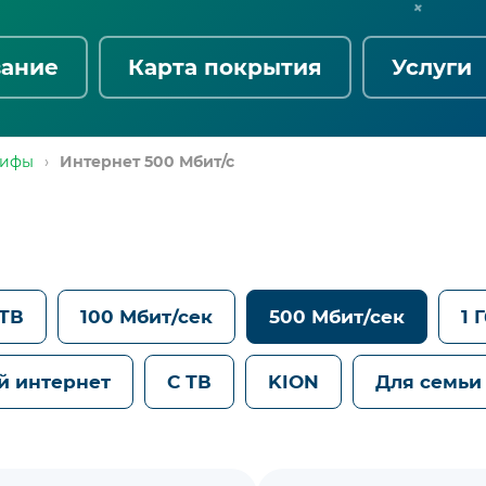
вание
Карта покрытия
Услуги
рифы
›
Интернет 500 Мбит/с
 ТВ
100 Мбит/сек
500 Мбит/сек
1 
й интернет
С ТВ
KION
Для семьи