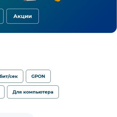
Акции
Гбит/сек
GPON
Для компьютера