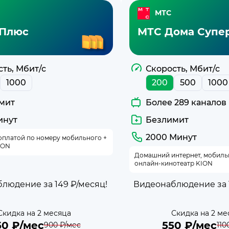
МТС
Плюс
МТС Дома Супе
ть, Мбит/с
Скорость, Мбит/с
1000
200
500
1000
мит
Более 289 каналов
инут
Безлимит
2000 Минут
оплатой по номеру мобильного +
ION
Домашний интернет, мобильна
онлайн-кинотеатр KION
людение за 149 ₽/месяц!
Видеонаблюдение за 1
Скидка на 2 месяца
Скидка на 2 ме
50
₽/мес
550
₽/мес
900
₽/мес
110