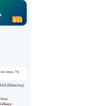
р
я связь, ТВ,
49 ₽/месяц!
сяца
0
₽/мес