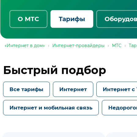
О МТС
Тарифы
Оборудо
«Интернет в дом»
›
Интернет-провайдеры
›
МТС
›
Та
Быстрый подбор
Все тарифы
Интернет
Интернет с
Интернет и мобильная связь
Недорого