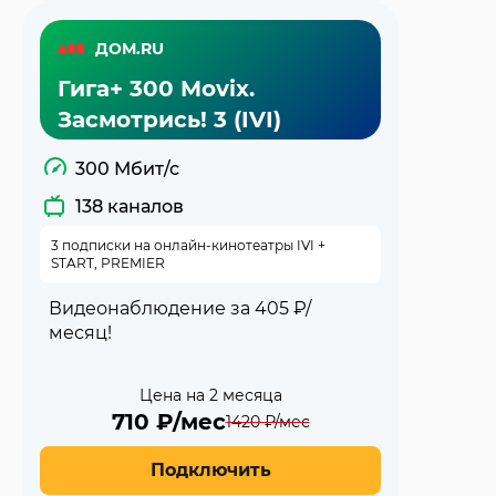
ДОМ.RU
Гига+ 300 Movix.
Засмотрись! 3 (IVI)
300 Мбит/с
138 каналов
3 подписки на онлайн-кинотеатры IVI +
START, PREMIER
Видеонаблюдение за 405 ₽/
месяц!
Цена на 2 месяца
710
₽/мес
1420
₽/мес
Подключить