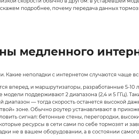
изкой скорости обычно в другом: в устаревшей моде
скажем подробнее, почему передача данных тормози
ины медленного интер
и. Какие неполадки с интернетом случаются чаще вс
тся вперед, и маршрутизаторы, разработанные 5-10 
модели поддерживают 2 диапазона (2,4 и 5 ГГц). Та
 диапазон — тогда скорость останется высокой даже
вой» зоне. Обычно роутер устанавливают в прихожей
т ловить сигнал: бетонные стены, перегородки, высо
которые ресурсы в сети сами по себе тормозят и за
ладки не в вашем оборудовании, а в состоянии самого