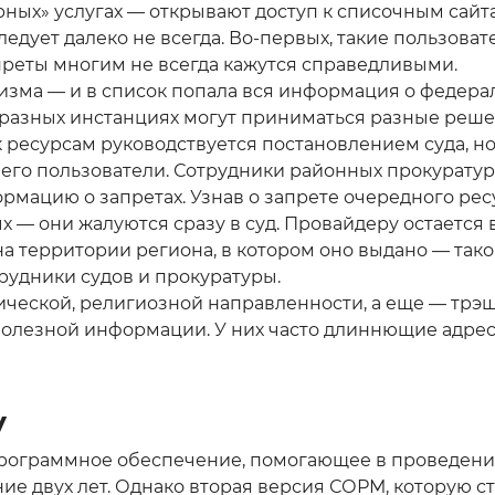
ных» услугах — открывают доступ к списочным сайт
ледует далеко не всегда. Во-первых, такие пользова
апреты многим не всегда кажутся справедливыми.
тизма — и в список попала вся информация о федер
 разных инстанциях могут приниматься разные решен
 ресурсам руководствуется постановлением суда, но
 его пользователи. Сотрудники районных прокуратур
мацию о запретах. Узнав о запрете очередного ресу
 — они жалуются сразу в суд. Провайдеру остается
а территории региона, в котором оно выдано — таков
рудники судов и прокуратуры.
еской, религиозной направленности, а еще — трэш, 
олезной информации. У них часто длиннющие адреса
у
 программное обеспечение, помогающее в проведен
ние двух лет. Однако вторая версия СОРМ, которую с