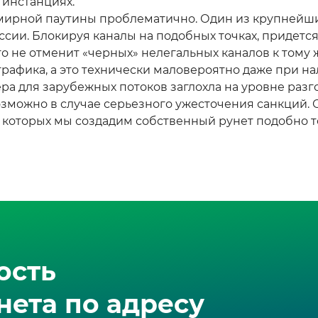
 инстанциях.
емирной паутины проблематично. Один из крупнейши
ссии. Блокируя каналы на подобных точках, придетс
то не отменит «черных» нелегальных каналов к тому
рафика, а это технически маловероятно даже при на
ера для зарубежных потоков заглохла на уровне разг
зможно в случае серьезного ужесточения санкций. 
 которых мы создадим собственный рунет подобно том
ость
ета по адресу