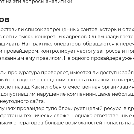
ют на эти вопросы аналитики.
ов
оставили список запрещенных сайтов, который с тех
з сотни тысяч конкретных адресов. Он выкладываетс
шивать. На практике операторы обращаются к переч
 провайдером, контролирует частоту запросов и при
вязанным ему правилом. Не одного провайдера уже
и прокуратура проверяет, имеется ли доступ к забл
ый не в курсе о введении запрета на какой-то очер
 лет назад. Как и любая отечественная организаци
о допустившим нарушение компаниям, даже небольш
 неугодного сайта.
лучаях провайдер тупо блокирует целый ресурс, в д
тратен и технически сложен, однако ответственные
леньких операторов больше возможностей попасть на