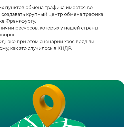
х пунктов обмена трафика имеется во
я создавать крупный центр обмена трафика
 же Франкфурту.
личии ресурсов, которых у нашей страны
оворов.
Однако при этом сценарии хаос вряд ли
у, как это случилось в КНДР.