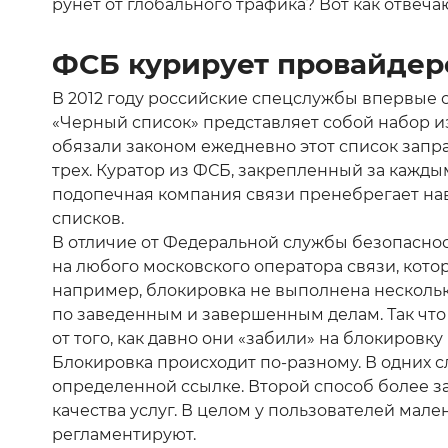
рунет от глобального трафика? Вот как отвеча
ФСБ курирует провайдер
В 2012 году российские спецслужбы впервые с
«Черный список» представляет собой набор и
обязали законом ежедневно этот список запра
трех. Куратор из ФСБ, закрепленный за каждым
подопечная компания связи пренебрегает на
списков.
В отличие от Федеральной службы безопасност
на любого московского оператора связи, котор
например, блокировка не выполнена несколько
по заведенным и завершенным делам. Так чт
от того, как давно они «забили» на блокировку
Блокировка происходит по-разному. В одних с
определенной ссылке. Второй способ более за
качества услуг. В целом у пользователей ма
регламентируют.