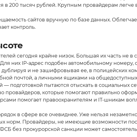
 в 200 тысяч рублей. Крупным провайдерам легче в
аемость сайтов вручную по базе данных. Облегчает 
чает контроль.
ысоте
телей сегодня крайне низок. Большая их часть не 
 Для них IP-адрес подобен автомобильному номеру, 
 дублируя и не зашифровывая ее, в полицейских ко
ебной почтой, а личными ящиками на общедоступных 
ой — подготовкой пытаются отыскать в социальных 
во провайдеров, которые помогают правильно офор
сами помогает правоохранителям и IT-шникам воп
орядок в сфере все очевиднее. Уже нельзя незаметно
ых норм. Провайдеры, не имеющие возможности по
ик ФСБ без прокурорской санкции может самостоятел