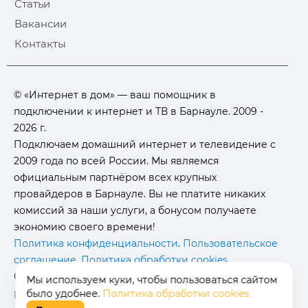
Статьи
Вакансии
Контакты
© «Интернет в дом» — ваш помощник в
подключении к интернет и ТВ в Барнауле. 2009 -
2026 г.
Подключаем домашний интернет и телевидение с
2009 года по всей России. Мы являемся
официальным партнёром всех крупных
провайдеров в Барнауле. Вы не платите никаких
комиссий за наши услуги, а бонусом получаете
экономию своего времени!
Политика конфиденциальности
.
Пользовательское
соглашение
.
Политика обработки cookies
.
Отписаться от получения
информационных
Мы используем куки, чтобы пользоваться сайтом
рассылок
от данного ресурса можно на
странице
.
было удобнее.
Политика обработки cookies